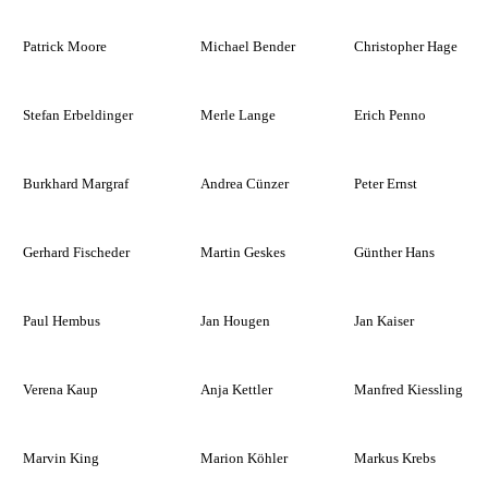
Patrick Moore
Michael Bender
Christopher Hage
Stefan Erbeldinger
Merle Lange
Erich Penno
Burkhard Margraf
Andrea Cünzer
Peter Ernst
Gerhard Fischeder
Martin Geskes
Günther Hans
Paul Hembus
Jan Hougen
Jan Kaiser
Verena Kaup
Anja Kettler
Manfred Kiessling
Marvin King
Marion Köhler
Markus Krebs